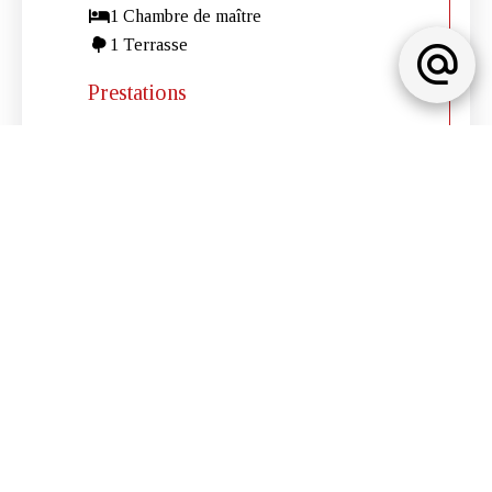
1 Chambre de maître
1 Terrasse
Prestations
Air conditionné
Meublé
Alarme
Portail électrique
Piscine
Internet
Barbecue
Éclairage extérieur
Mentions légales
Pas d'informations disponibles