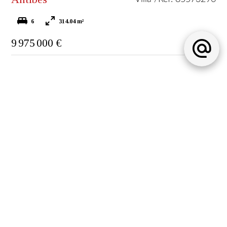
6
314.04 m²
9 975 000 €
Antibes
Villa /
Réf. 87110487