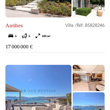
Antibes
Villa /
Réf. 85828246
6
6
600 m²
17 000 000 €