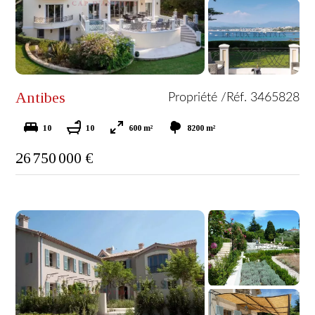
Antibes
Propriété /
Réf. 3465828
10
10
600 m²
8200 m²
26 750 000 €