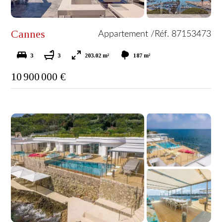
Cannes
Appartement /
Réf. 87153473
3
3
203.02 m²
187 m²
10 900 000 €