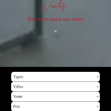
Ventes
Retrouvez toutes nos ventes
Types
Villes
Vente
Prix