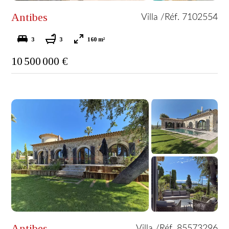
Antibes
Villa /
Réf. 7102554
3
3
160 m²
10 500 000 €
Antibes
Villa /
Réf. 85573296