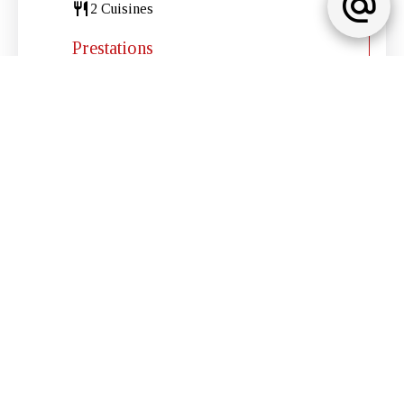
2 Cuisines
Prestations
Air conditionné
Cheminée
Éclairage extérieur
Alarme
Vidéo surveillance
Piscine
Mentions légales
Pas d'informations disponibles
Classe energetique
Pas d'informations disponibles